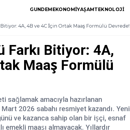
GUNDEM
EKONOMI
YAŞAM
TEKNOLOJI
 Bitiyor: 4A, 4B ve 4C İçin Ortak Maaş Formülü Devrede!
 Farkı Bitiyor: 4A,
rtak Maaş Formülü
eti sağlamak amacıyla hazırlanan
3 Mart 2026 sabahı resmiyet kazandı. Yeni
günü ve kazanca sahip olan bir işçi, esnaf
lı emekli maaşı almayacak. Yıllardır