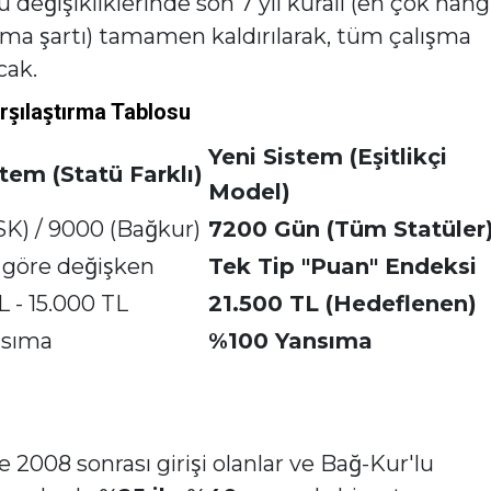
 değişikliklerinde son 7 yıl kuralı (en çok hang
lma şartı) tamamen kaldırılarak, tüm çalışma
cak.
rşılaştırma Tablosu
Yeni Sistem (Eşitlikçi
stem (Statü Farklı)
Model)
SK) / 9000 (Bağkur)
7200 Gün (Tüm Statüler
 göre değişken
Tek Tip "Puan" Endeksi
L - 15.000 TL
21.500 TL (Hedeflenen)
nsıma
%100 Yansıma
e 2008 sonrası girişi olanlar ve Bağ-Kur'lu