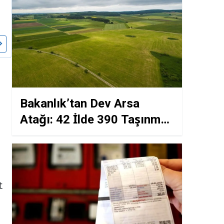
Bakanlık’tan Dev Arsa
Atağı: 42 İlde 390 Taşınmaz
Satışa Çıkıyor! %20 İndirim
Fırsatı
t