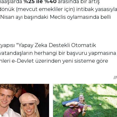
maaşlarda
%25 ile %40
arasında bir artış
 dönük (mevcut emekliler için) intibak yasasıyl
isan ayı başındaki Meclis oylamasında belli
ltyapısı "Yapay Zeka Destekli Otomatik
vatandaşların herhangi bir başvuru yapmasına
eri e-Devlet üzerinden yeni sisteme göre