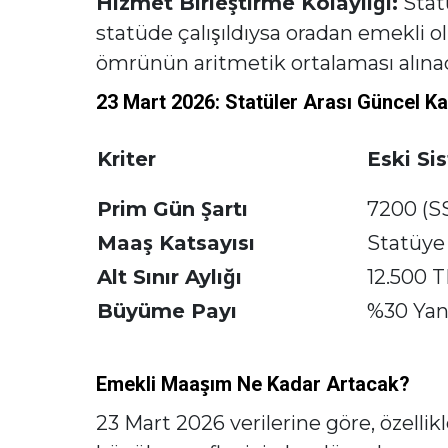
Hizmet Birleştirme Kolaylığı:
Statü
statüde çalışıldıysa oradan emekli o
ömrünün aritmetik ortalaması alına
23 Mart 2026: Statüler Arası Güncel Ka
Kriter
Eski Si
Prim Gün Şartı
7200 (S
Maaş Katsayısı
Statüye
Alt Sınır Aylığı
12.500 T
Büyüme Payı
%30 Ya
Emekli Maaşım Ne Kadar Artacak?
23 Mart 2026 verilerine göre, özellikl