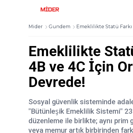
Mider
Gundem
Emeklilikte Statü Farkı
Emeklilikte Statü
4B ve 4C İçin O
Devrede!
Sosyal güvenlik sisteminde adal
"Bütünleşik Emeklilik Sistemi" 2
düzenleme ile birlikte; aynı prim 
veya memur artık birbirinden fark