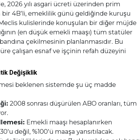
, 2026 yılı asgari ücreti üzerinden prim
an bir 4B'li, emeklilik günü geldiğinde kuruşu
Meclis kulislerinde konuşulan bir diğer müjde
aylığının (en düşük emekli maaşı) tüm statüler
bandına çekilmesinin planlanmasıdır. Bu
üre çalışan esnaf ve işçinin refah düzeyini
ik Değişiklik
girmesi beklenen sistemde şu üç madde
ği:
2008 sonrası düşürülen ABO oranları, tüm
or.
lemesi:
Emekli maaşı hesaplanırken
30'u değil, %100'ü maaşa yansıtılacak.