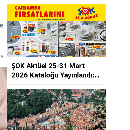
me
49
ŞOK Aktüel 25-31 Mart
2026 Kataloğu Yayınlandı:
Yemek Takımı ve
Tencerelerde 'Şok' Fiyatlar!