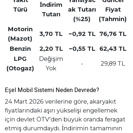
Yakıt
Yansıyac
Güncel
İndirim
Türü
ak Tutarı
Fiyat
Tutarı
(%25)
(Tahmin)
Motorin
3,70 TL
~0,92 TL
76,76 TL
(Mazot)
Benzin
2,20 TL
~0,55 TL
62,43 TL
LPG
Değişim
-
29,89 TL
(Otogaz)
Yok
Eşel Mobil Sistemi Neden Devrede?
24 Mart 2026 verilerine göre, akaryakıt
fiyatlarındaki aşırı yükselişi engellemek
için devlet ÖTV'den büyük oranda feragat
etmiş durumdaydı. İndirimin tamamının